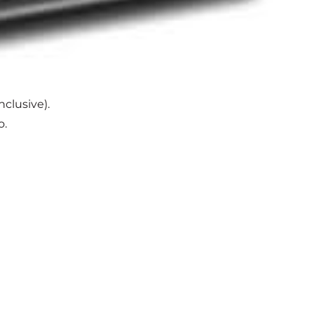
nclusive).
o.