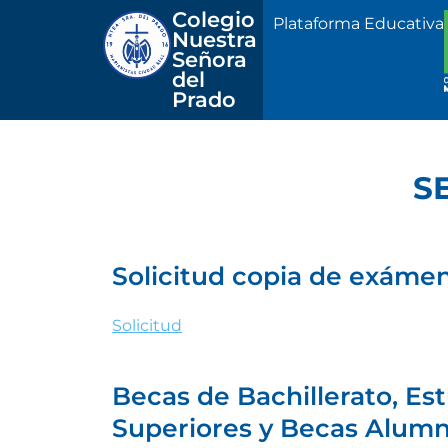
Colegio 
Plataforma Educativa
Nuestra
Señora 
del 
Prado
S
Solicitud copia de exáme
Solicitud
Becas de Bachillerato, Es
Superiores y Becas Alum