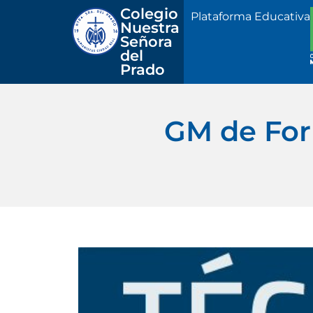
Colegio 
Plataforma Educativa
Nuestra
Señora 
del 
Prado
GM de For