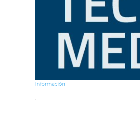
Información
.