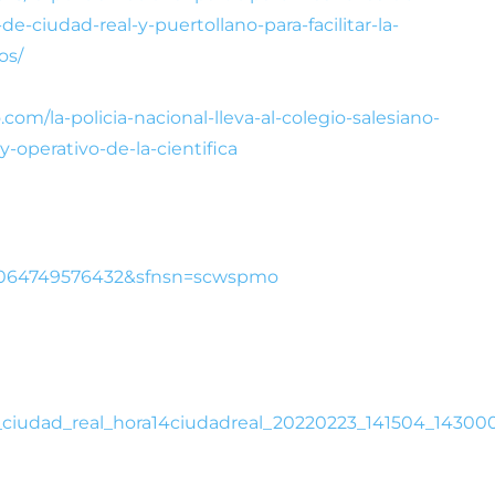
e-ciudad-real-y-puertollano-para-facilitar-la-
os/
om/la-policia-nacional-lleva-al-colegio-salesiano-
-operativo-de-la-cientifica
00064749576432&sfnsn=scwspmo
er_ciudad_real_hora14ciudadreal_20220223_141504_14300