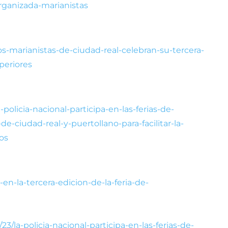
rganizada-marianistas
los-marianistas-de-ciudad-real-celebran-su-tercera-
periores
-policia-nacional-participa-en-las-ferias-de-
e-ciudad-real-y-puertollano-para-facilitar-la-
os
o-en-la-tercera-edicion-de-la-feria-de-
3/la-policia-nacional-participa-en-las-ferias-de-