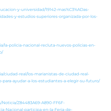
/educacion-y-universidad/19142-mas%C3%ADas-
idades-y-estudios-superiores-organizada-por-los-
a/la-policia-nacional-recluta-nuevos-policias-en-
o/
a/ciudad-real/los-marianistas-de-ciudad-real-
-para-ayudar-a-los-estudiantes-a-elegir-su-futuro/
es/Noticia/Z84483A69-A890-FF6F-
-Nacional-participa-en-la-Feria-de-