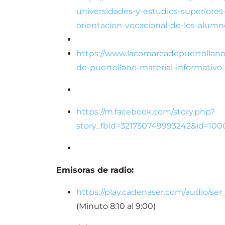
universidades-y-estudios-superiores-d
orientacion-vocacional-de-los-alumn
https://www.lacomarcadepuertollano.c
de-puertollano-material-informativo-y
https://m.facebook.com/story.php?
story_fbid=321750749993242&id=1
Emisoras de radio:
https://play.cadenaser.com/audio/s
(Minuto 8:10 al 9:00)