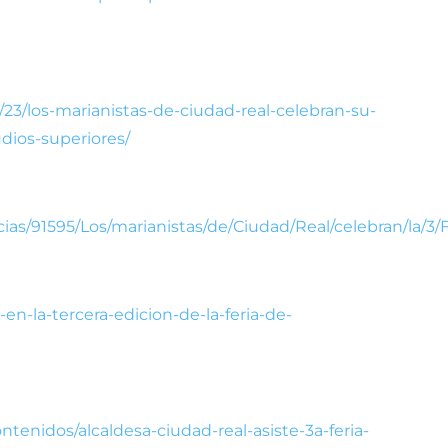
23/los-marianistas-de-ciudad-real-celebran-su-
udios-superiores/
cias/91595/Los/marianistas/de/Ciudad/Real/celebran/la/3/
o-en-la-tercera-edicion-de-la-feria-de-
ontenidos/alcaldesa-ciudad-real-asiste-3a-feria-