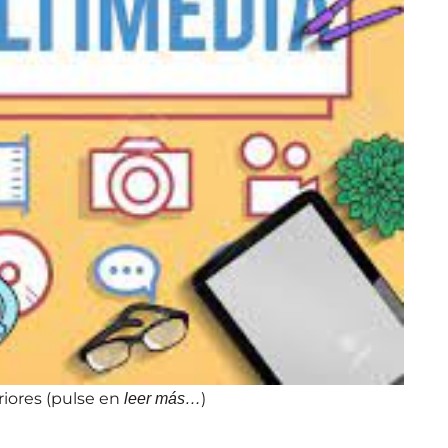
riores (pulse en
)
leer más…