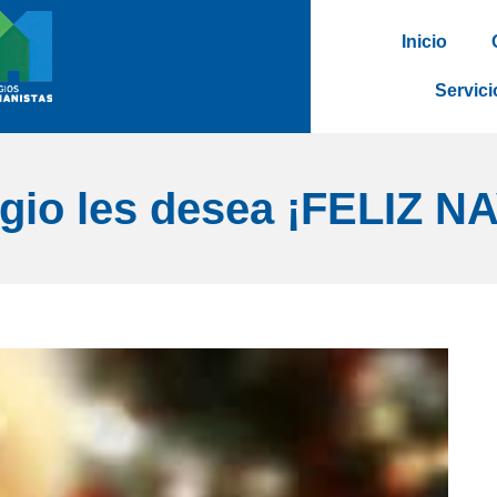
Inicio
Servici
egio les desea ¡FELIZ N