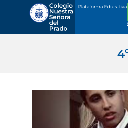
Colegio 
Plataforma Educativa
Nuestra
Señora 
del 
Prado
4