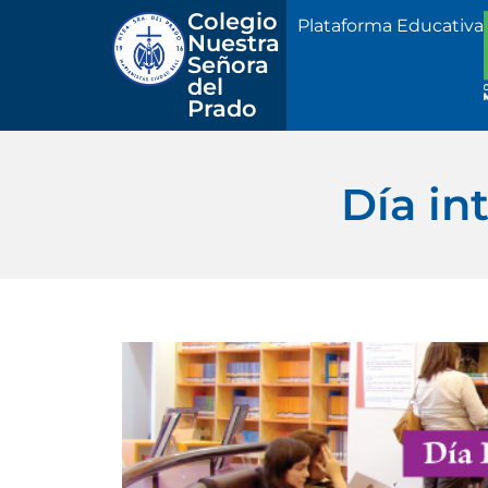
Colegio 
Plataforma Educativa
Nuestra
Señora 
del 
Prado
Día in