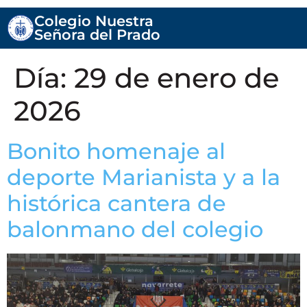
Colegio Nuestra
Señora del Prado
Día:
29 de enero de
2026
Bonito homenaje al
deporte Marianista y a la
histórica cantera de
balonmano del colegio